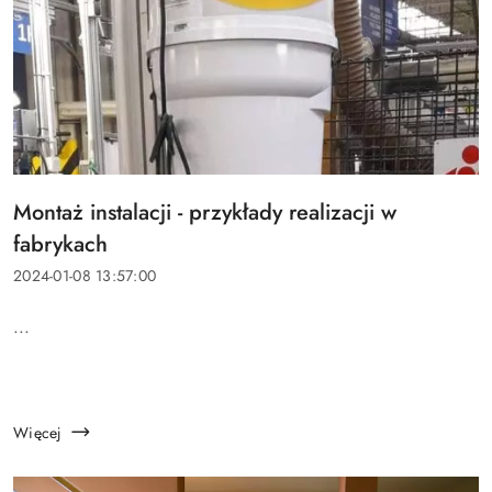
Tytuł
Montaż instalacji - przykłady realizacji w
artykułu:
fabrykach
Data
2024-01-08 13:57:00
dodania:
Treść
...
artykułu:
Więcej