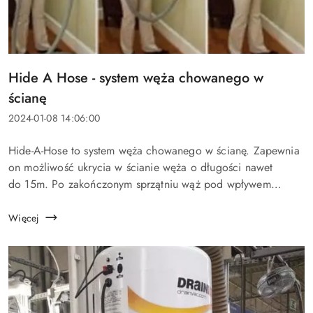
Tytuł
Hide A Hose - system węża chowanego w
artykułu:
ścianę
Data
2024-01-08 14:06:00
dodania:
Treść
Hide-A-Hose to system węża chowanego w ścianę. Zapewnia
artykułu:
on możliwość ukrycia w ścianie węża o długości nawet
do 15m. Po zakończonym sprzątniu wąż pod wpływem
działającego w systemie centralnego odkurzania podciśnie...
Więcej