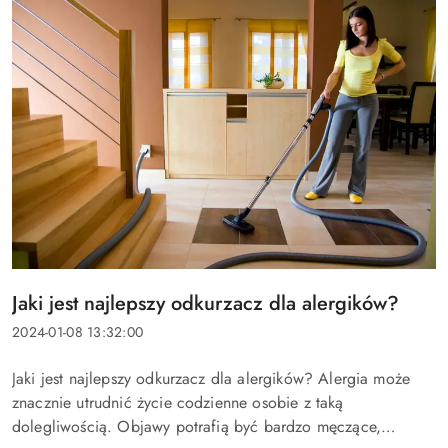
Tytuł
Jaki jest najlepszy odkurzacz dla alergików?
artykułu:
Data
2024-01-08 13:32:00
dodania:
Treść
Jaki jest najlepszy odkurzacz dla alergików? Alergia może
artykułu:
znacznie utrudnić życie codzienne osobie z taką
dolegliwością. Objawy potrafią być bardzo męczące,