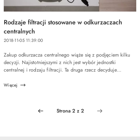
Tytuł
Rodzaje filtracji stosowane w odkurzaczach
artykułu:
centralnych
Data
2018-11-05 11:39:00
dodania:
Treść
Zakup odkurzacza centralnego wiąże się z podjęciem kilku
artykułu:
decyzji. Najistotniejszymi z nich jest wybór jednostki
centralnej i rodzaju filtracji. Ta druga rzecz decyduje
znacząco o kilku kwestiach. System filtracji wpł...
Więcej