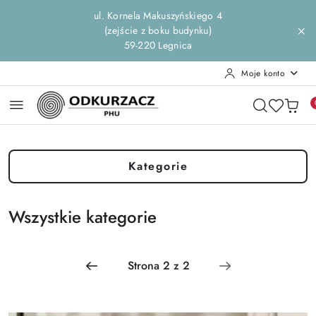
Przejdź do treści głównej
Przejdź do wyszukiwarki
Przejdź do moje konto
Przejdź do menu głównego
Przejdź do stopki
ul. Kornela Makuszyńskiego 4
(zejście z boku budynku)
59-220 Legnica
Moje konto
Kategorie
Wszystkie kategorie