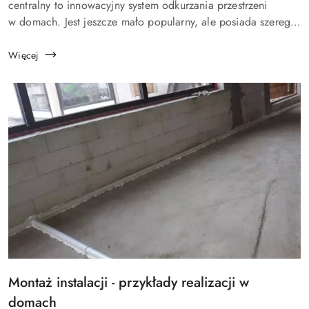
artykułu:
centralny to innowacyjny system odkurzania przestrzeni
w domach. Jest jeszcze mało popularny, ale posiada szereg
zalet. Dzięki temu, niekiedy osoby budujące dom
decydują się...
Więcej
Tytuł
Montaż instalacji - przykłady realizacji w
artykułu:
domach