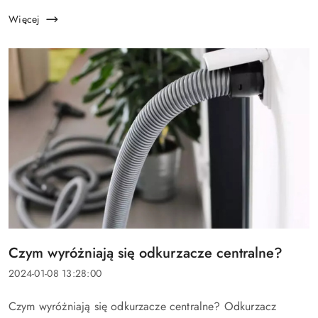
a nawet uniemożliwiają normalne funkcjonowanie. Dlatego,
należy zadbać o ...
Więcej
Tytuł
Czym wyróżniają się odkurzacze centralne?
artykułu:
Data
2024-01-08 13:28:00
dodania:
Treść
Czym wyróżniają się odkurzacze centralne? Odkurzacz