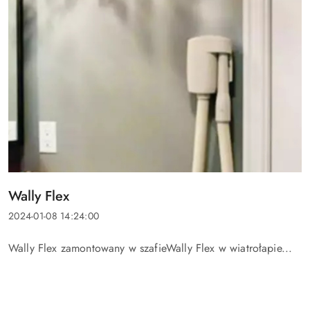
Tytuł
Wally Flex
artykułu:
Data
2024-01-08 14:24:00
dodania:
Treść
Wally Flex zamontowany w szafieWally Flex w wiatrołapie...
artykułu: