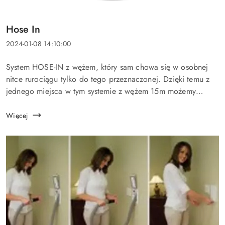
Tytuł
Hose In
artykułu:
Data
2024-01-08 14:10:00
dodania:
Treść
System HOSE-IN z wężem, który sam chowa się w osobnej
artykułu:
nitce rurociągu tylko do tego przeznaczonej. Dzięki temu z
jednego miejsca w tym systemie z wężem 15m możemy
odkurzyć co najmniej 200 m² powierzchni bez przenoszenia
i przechowywania węża w...
Więcej