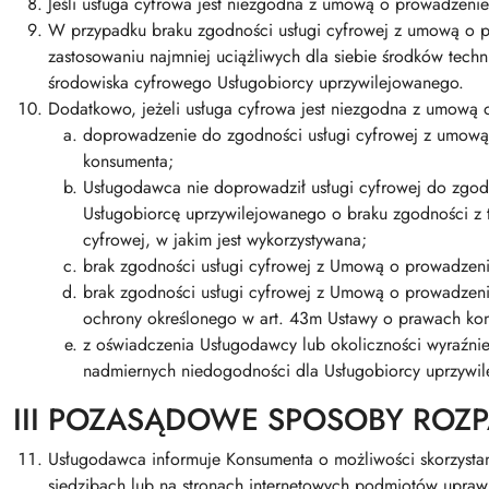
Jeśli usługa cyfrowa jest niezgodna z umową o prowadzen
W przypadku braku zgodności usługi cyfrowej z umową o p
zastosowaniu najmniej uciążliwych dla siebie środków tech
środowiska cyfrowego Usługobiorcy uprzywilejowanego.
Dodatkowo, jeżeli usługa cyfrowa jest niezgodna z umową 
doprowadzenie do zgodności usługi cyfrowej z umową 
konsumenta;
Usługodawca nie doprowadził usługi cyfrowej do zgod
Usługobiorcę uprzywilejowanego o braku zgodności z t
cyfrowej, w jakim jest wykorzystywana;
brak zgodności usługi cyfrowej z Umową o prowadzen
brak zgodności usługi cyfrowej z Umową o prowadzenie
ochrony określonego w art. 43m Ustawy o prawach kon
z oświadczenia Usługodawcy lub okoliczności wyraźni
nadmiernych niedogodności dla Usługobiorcy uprzywi
III POZASĄDOWE SPOSOBY ROZ
Usługodawca informuje Konsumenta o możliwości skorzysta
siedzibach lub na stronach internetowych podmiotów upra