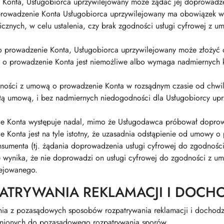
ie Konta, Usługobiorca uprzywilejowany może żądać jej doprowadz
rowadzenie Konta Usługobiorca uprzywilejowany ma obowiązek ws
nicznych, w celu ustalenia, czy brak zgodności usługi cyfrowej 
o prowadzenie Konta, Usługobiorca uprzywilejowany może złożyć 
o prowadzenie Konta jest niemożliwe albo wymaga nadmiernych ko
ności z umową o prowadzenie Konta w rozsądnym czasie od chwil
ą umową, i bez nadmiernych niedogodności dla Usługobiorcy uprzy
ie Konta występuje nadal, mimo że Usługodawca próbował doprow
 Konta jest na tyle istotny, że uzasadnia odstąpienie od umowy o
sumenta (tj. żądania doprowadzenia usługi cyfrowej do zgodnośc
e wynika, że nie doprowadzi on usługi cyfrowej do zgodności z 
lejowanego.
PATRYWANIA REKLAMACJI I DOCH
nia z pozasądowych sposobów rozpatrywania reklamacji i dochodz
wnionych do pozasądowego rozpatrywania sporów.