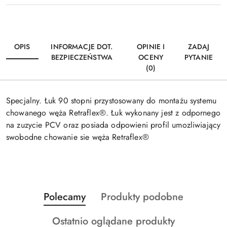
OPIS
INFORMACJE DOT.
OPINIE I
ZADAJ
BEZPIECZEŃSTWA
OCENY
PYTANIE
(0)
Specjalny. Łuk 90 stopni przystosowany do montażu systemu
chowanego węża Retraflex®. Łuk wykonany jest z odpornego
na zuzycie PCV oraz posiada odpowieni profil umozliwiający
swobodne chowanie sie węża Retraflex®
Produkty
Produkty
Polecamy
Produkty podobne
Pomiń karuzelę produktów
o
o
Produkty
Ostatnio oglądane produkty
statusie:
statusie: