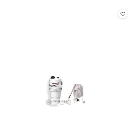
o
statusie: