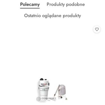
Produkty
Produkty
Polecamy
Produkty podobne
Pomiń karuzelę produktów
o
o
Produkty
Ostatnio oglądane produkty
statusie:
statusie:
o
statusie: