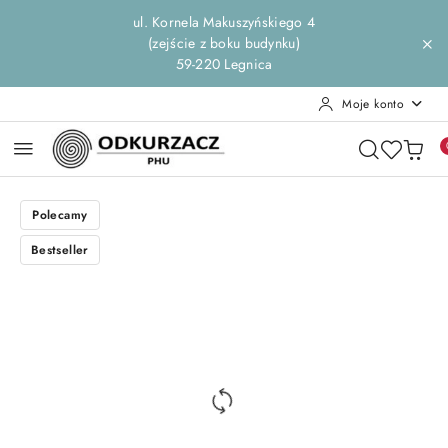
Przejdź do treści głównej
Przejdź do wyszukiwarki
Przejdź do moje konto
Przejdź do menu głównego
Przejdź do opisu produktu
Przejdź do stopki
ul. Kornela Makuszyńskiego 4
(zejście z boku budynku)
59-220 Legnica
Moje konto
Polecamy
Bestseller