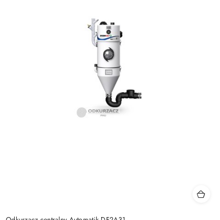
Odkurzacz centralny Automatik DF2A31