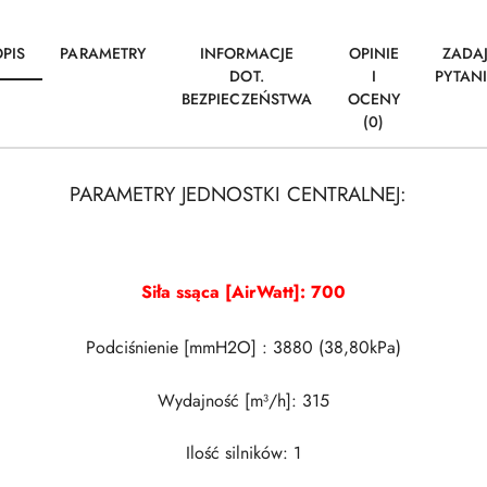
PIS
PARAMETRY
INFORMACJE
OPINIE
ZADA
DOT.
I
PYTAN
BEZPIECZEŃSTWA
OCENY
(0)
PARAMETRY JEDNOSTKI CENTRALNEJ:
Siła ssąca [AirWatt]: 700
Podciśnienie [mmH2O]
: 3880
(38,80kPa)
Wydajność [m³/h]: 315
Ilość silników: 1