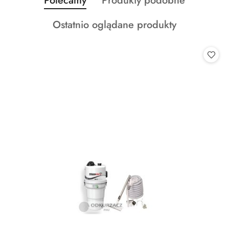
Polecamy
Produkty podobne
Pomiń karuzelę produktów
o
o
Produkty
Ostatnio oglądane produkty
statusie:
statusie:
o
statusie: