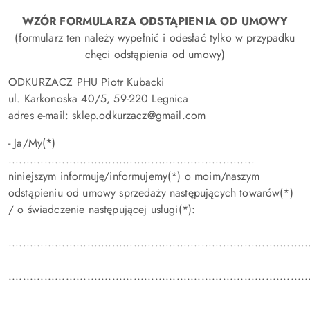
WZÓR FORMULARZA ODSTĄPIENIA OD UMOWY
(formularz ten należy wypełnić i odesłać tylko w przypadku
chęci odstąpienia od umowy)
ODKURZACZ PHU Piotr Kubacki
ul. Karkonoska 40/5, 59-220 Legnica
adres e-mail: sklep.odkurzacz@gmail.com
- Ja/My(*)
.....................................................................
niniejszym informuję/informujemy(*) o moim/naszym
odstąpieniu od umowy sprzedaży następujących towarów(*)
/ o świadczenie następującej usługi(*):
....................................................................................
....................................................................................
....................................................................................