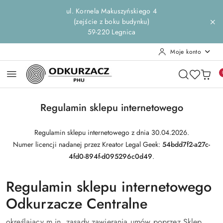
Przejdź do treści głównej
Przejdź do wyszukiwarki
Przejdź do moje konto
Przejdź do menu głównego
Przejdź do stopki
ul. Kornela Makuszyńskiego 4
(zejście z boku budynku)
59-220 Legnica
Moje konto
Regulamin sklepu internetowego
Regulamin sklepu internetowego z dnia 30.04.2026.
Numer licencji nadanej przez Kreator Legal Geek:
54bdd7f2-a27c-
4fd0-894f-d095296c0d49
.
Regulamin sklepu internetowego
Odkurzacze Centralne
określający m.in. zasady zawierania umów poprzez Sklep,