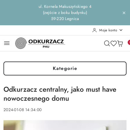
Przejdź do treści głównej
Przejdź do wyszukiwarki
Przejdź do moje konto
Przejdź do menu głównego
Przejdź do stopki
ul. Kornela Makuszyńskiego 4
(zejście z boku budynku)
59-220 Legnica
Moje konto
Kategorie
Odkurzacz centralny, jako must have
nowoczesnego domu
2024-01-08 14:34:00