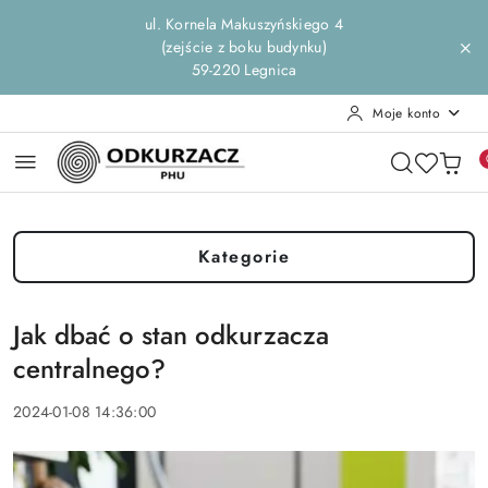
Przejdź do treści głównej
Przejdź do wyszukiwarki
Przejdź do moje konto
Przejdź do menu głównego
Przejdź do stopki
ul. Kornela Makuszyńskiego 4
(zejście z boku budynku)
59-220 Legnica
Moje konto
Kategorie
Jak dbać o stan odkurzacza
centralnego?
2024-01-08 14:36:00