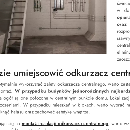
świeci
w d
opier
oraz
rozpr
ssawn
centra
elimi
zaoszc
ie umiejscowić odkurzacz cent
tymalnie wykorzystać zalety odkurzacza centralnego, warto zasta
montaż.
W przypadku budynków jednorodzinnych najbardzie
a ogół są one położone w centralnym punkcie domu. Lokalizacj
zczeniami. W przypadku mieszkań w blokach, warto wybrać m
iknąć hałasu oraz zachować estetykę wnętrza.
jąc się na
montaż instalacji odkurzacza centralnego
, warto wz