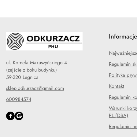
Informacj
Najważniejsz
ul. Kornela Makuszyńskiego 4
Regulamin sk
(zejście z boku budynku)
Polityka pryw
59-220 Legnica
Kontakt
sklep.odkurzacz@gmail.com
Regulamin ko
600984574
Warunki korzy
PL (DSA)
Regulamin ne