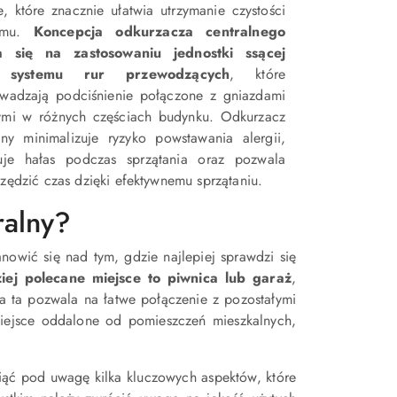
e, które znacznie ułatwia utrzymanie czystości
omu.
Koncepcja odkurzacza centralnego
a się na zastosowaniu jednostki ssącej
 systemu rur przewodzących
, które
owadzają podciśnienie połączone z gniazdami
ymi w różnych częściach budynku. Odkurzacz
lny minimalizuje ryzyko powstawania alergii,
nuje hałas podczas sprzątania oraz pozwala
zędzić czas dzięki efektywnemu sprzątaniu.
ralny?
nowić się nad tym, gdzie najlepiej sprawdzi się
j polecane miejsce to piwnica lub garaż
,
a ta pozwala na łatwe połączenie z pozostałymi
iejsce oddalone od pomieszczeń mieszkalnych,
iąć pod uwagę kilka kluczowych aspektów, które