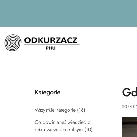
Przejdź do treści głównej
Przejdź do wyszukiwarki
Przejdź do moje konto
Przejdź do menu głównego
Przejdź do stopki
Gd
Kategorie
2024-01
Wszystkie kategorie
(18)
Co powinieneś wiedzieć o
odkurzaczu centralnym
(10)