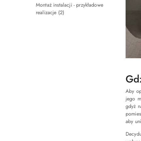
Montaż instalacji - przykładowe
realizacje
(2)
Gdz
Aby op
jego 
gdyż n
pomies
aby un
Decydu