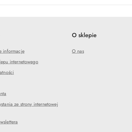
e
O sklepie
e informacje
O nas
lepu internetowego
atności
nta
stania ze strony internetowej
wslettera