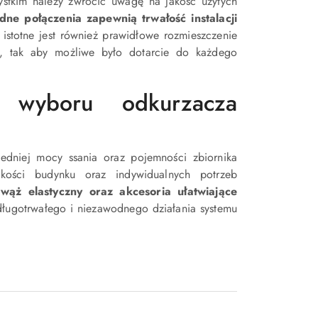
ystkim należy zwrócić uwagę na jakość użytych
idne połączenia zapewnią trwałość instalacji
 istotne jest również prawidłowe rozmieszczenie
ch, tak aby możliwe było dotarcie do każdego
 wyboru odkurzacza
edniej mocy ssania oraz pojemności zbiornika
ości budynku oraz indywidualnych potrzeb
ąż elastyczny oraz akcesoria ułatwiające
o długotrwałego i niezawodnego działania systemu