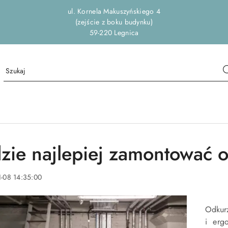
ul. Kornela Makuszyńskiego 4
(zejście z boku budynku)
59-220 Legnica
zie najlepiej zamontować o
-08 14:35:00
Odkur
i erg