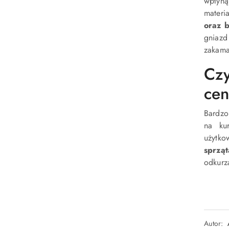
wpłyną
materi
oraz b
gniazd
zakama
Cz
cen
Bardzo
na ku
użytk
sprząt
odkurz
Autor: