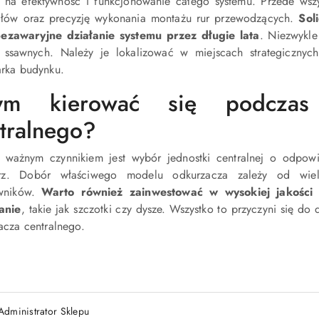
 na efektywność i funkcjonowanie całego systemu. Przede wsz
ałów oraz precyzję wykonania montażu rur przewodzących.
Sol
ezawaryjne działanie systemu przez długie lata
. Niezwykle
 ssawnych. Należy je lokalizować w miejscach strategiczny
rka budynku.
ym kierować się podczas
tralnego?
 ważnym czynnikiem jest wybór jednostki centralnej o odpowi
rz. Dobór właściwego modelu odkurzacza zależy od wielk
owników.
Warto również zainwestować w
wysokiej jakości
w
anie
, takie jak szczotki czy dysze. Wszystko to przyczyni się d
acza centralnego.
Administrator Sklepu