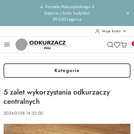
Przejdź do treści głównej
Przejdź do wyszukiwarki
Przejdź do moje konto
Przejdź do menu głównego
Przejdź do stopki
ul. Kornela Makuszyńskiego 4
(zejście z boku budynku)
59-220 Legnica
Moje konto
Kategorie
5 zalet wykorzystania odkurzaczy
centralnych
2024-01-08 14:32:00